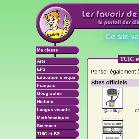
Ce site v
Ma classe
TUIC et
Arts
EPS
Penser également à
Education civique
Sites officiels
Français
Géographie
Histoire
Langue vivante
@miclik
CN
[0]
Mathématiques
Sciences
TUIC et B2i