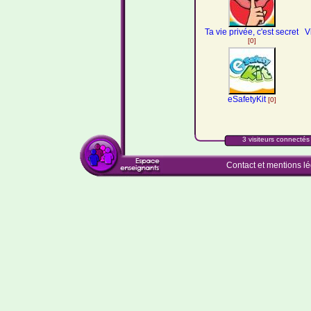
Ta vie privée, c'est secret
V
[0]
eSafetyKit
[0]
3 visiteurs connectés 
Contact et mentions l