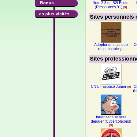
...Bonus
Item 2.3 du B2i Ecole
(Ressources 91)
[0]
Les plus visités...
Sites personnels 
Adopter une attitude
C
responsable
[0]
Sites professionn
CNIL - Espace Junior
Cl
[0]
(h
Jouer sans se faire
déjouer (Cybercohcons)
[0]