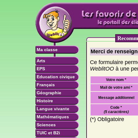
Recomma
Ma classe
Merci de renseigne
Arts
Ce formulaire perm
WeblitOO
à une per
EPS
Education civique
Votre nom *
Français
Mail de votre ami *
Géographie
Message additionnel
Histoire
Code *
Langue vivante
(5 caractères)
Mathématiques
(*) Obligatoire
Sciences
TUIC et B2i