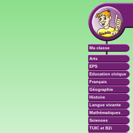
Ma classe
Arts
EPS
Education civique
Français
Géographie
Histoire
Langue vivante
Mathématiques
Sciences
TUIC et B2i