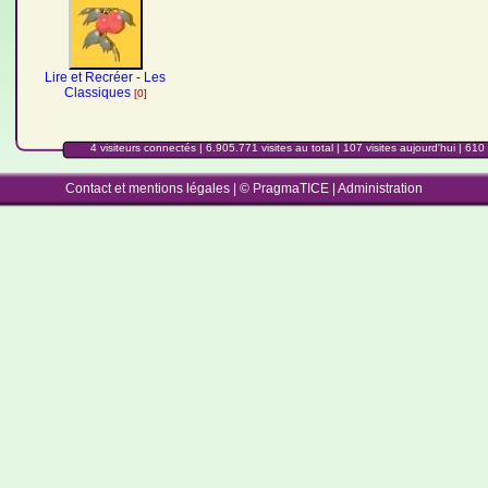
Lire et Recréer - Les
Classiques
[0]
4 visiteurs connectés | 6.905.771 visites au total |
107 visites aujourd'hui
| 610 
Contact et mentions légales
|
© PragmaTICE
|
Administration