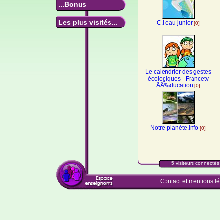
...Bonus
Les plus visités...
C.I.eau junior
[0]
Le calendrier des gestes
écologiques - Francetv
ÃÂ‰ducation
[0]
Notre-planète.info
[0]
5 visiteurs connectés 
Contact et mentions l