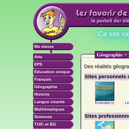
Ce site v
Ma classe
Géographie > L
Arts
EPS
Des réalités géogra
Education civique
Sites personnels 
Français
Géographie
Histoire
Langue vivante
Envirokid
Le
[0]
Mathématiques
Sites professionn
Sciences
TUIC et B2i