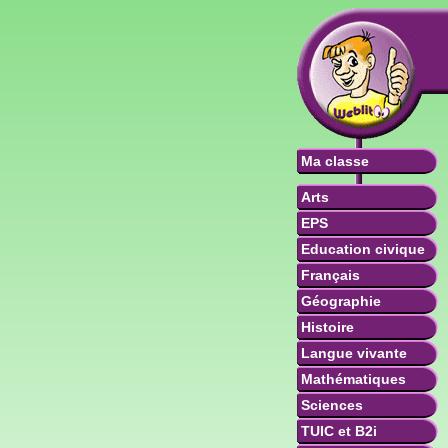
Ma classe
Arts
EPS
Education civique
Français
Géographie
Histoire
Langue vivante
Mathématiques
Sciences
TUIC et B2i