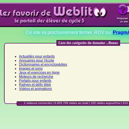
Ce site va prochainement fermer. RDV sur
PragmA
Liste des catégories du domaine ...Bonus
Actualités pour enfants
Annuaires pour l'école
Dictionnaires et encyclopédies
Images et sons
Jeux et exercices en ligne
Moteurs de recherche
Portails pour enfants
Rallyes et défis Web
Vidéos et animations
2 visiteurs connectés | 6.905.769 visites au total |
105 visites aujourd'hui
| 610 