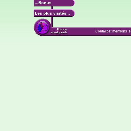
...Bonus
Les plus visités...
Contact et mentions l