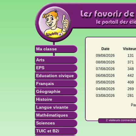
Ma classe
Date
Visiteu
09/08/2026
131
Arts
08/08/2026
371
EPS
07/08/2026
348
Education civique
06/08/2026
442
05/08/2026
409
Français
04/08/2026
269
Géographie
03/08/2026
281
Histoire
Pa
Langue vivante
Mathématiques
2 visiteurs connectés 
Sciences
TUIC et B2i