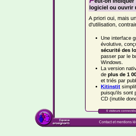
P
eut-on indiquer
logiciel ou ouvri
A priori oui, mais 
d'utilisation, contr
Une interface g
évolutive, con
sécurité des l
passer par le 
Windows.
La version nati
de
plus de 1 00
et triés par pub
Kitinstit
simplif
puisqu'ils sont
CD (inutile don
6 visiteurs connectés 
Contact et mentions l