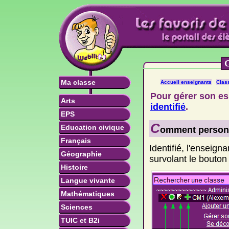
G
Ma classe
Accueil enseignants
Clas
Pour gérer son es
Arts
identifié
.
EPS
C
Education civique
omment personn
Français
Identifié, l'enseig
Géographie
survolant le bouton
Histoire
Langue vivante
Mathématiques
Sciences
TUIC et B2i