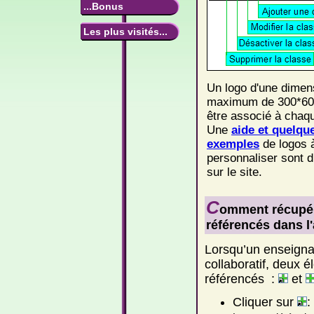
...Bonus
Les plus visités...
Un logo d'une dimen
maximum de 300*60
être associé à chaq
Une
aide et quelqu
exemples
de logos 
personnaliser sont d
sur le site.
C
omment récupér
référencés dans l'
Lorsqu’un enseignant
collaboratif, deux 
référencés :
et
Cliquer sur
: